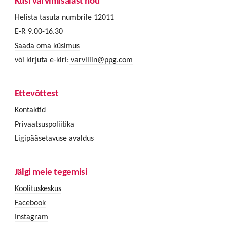
Küsi värvimisalast nõu
Helista tasuta numbrile 12011
E-R 9.00-16.30
Saada oma küsimus
või kirjuta e-kiri:
varviliin@ppg.com
Ettevõttest
Kontaktid
Privaatsuspoliitika
Ligipääsetavuse avaldus
Jälgi meie tegemisi
Koolituskeskus
Facebook
Instagram