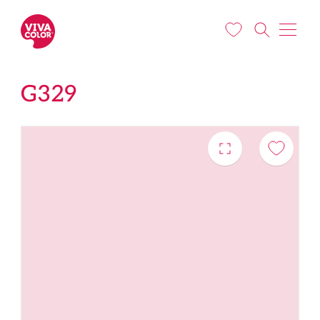
Liigu edasi põhisisu juurde
G329