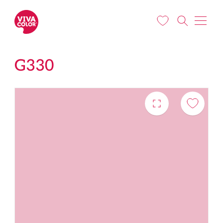
Liigu edasi põhisisu juurde
G330