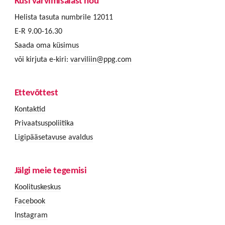
Küsi värvimisalast nõu
Helista tasuta numbrile 12011
E-R 9.00-16.30
Saada oma küsimus
või kirjuta e-kiri:
varviliin@ppg.com
Ettevõttest
Kontaktid
Privaatsuspoliitika
Ligipääsetavuse avaldus
Jälgi meie tegemisi
Koolituskeskus
Facebook
Instagram