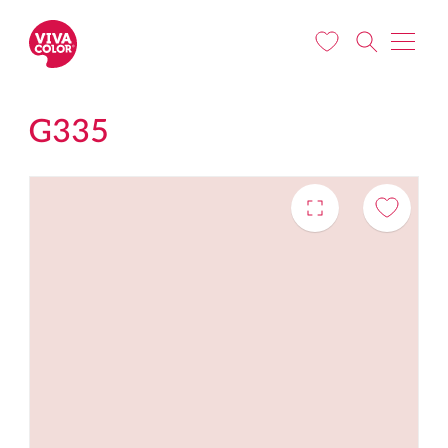
Liigu edasi põhisisu juurde
G335