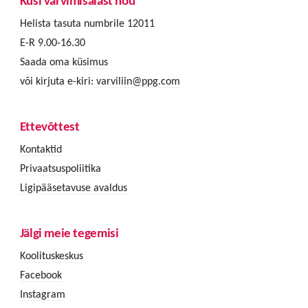
Küsi värvimisalast nõu
Helista tasuta numbrile 12011
E-R 9.00-16.30
Saada oma küsimus
või kirjuta e-kiri:
varviliin@ppg.com
Ettevõttest
Kontaktid
Privaatsuspoliitika
Ligipääsetavuse avaldus
Jälgi meie tegemisi
Koolituskeskus
Facebook
Instagram