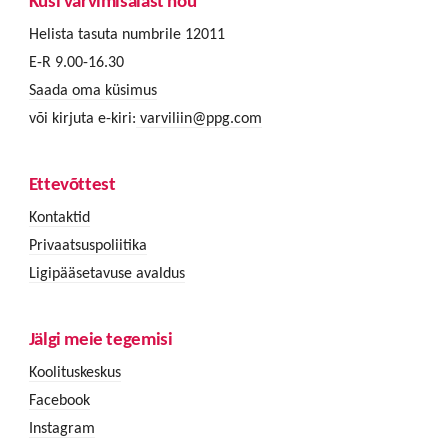
Küsi värvimisalast nõu
Helista tasuta numbrile 12011
E-R 9.00-16.30
Saada oma küsimus
või kirjuta e-kiri:
varviliin@ppg.com
Ettevõttest
Kontaktid
Privaatsuspoliitika
Ligipääsetavuse avaldus
Jälgi meie tegemisi
Koolituskeskus
Facebook
Instagram