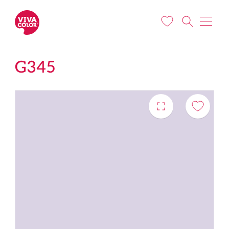
Liigu edasi põhisisu juurde
G345