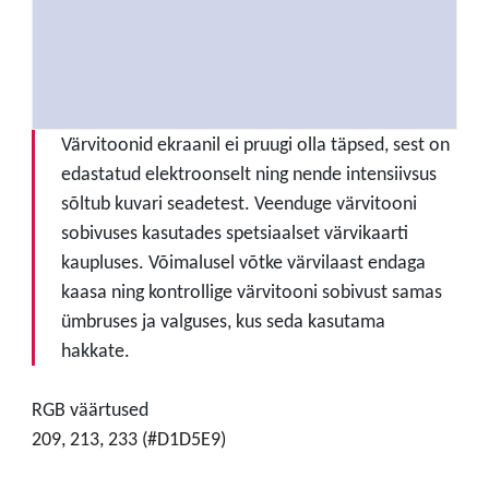
Värvitoonid ekraanil ei pruugi olla täpsed, sest on
edastatud elektroonselt ning nende intensiivsus
sõltub kuvari seadetest. Veenduge värvitooni
sobivuses kasutades spetsiaalset värvikaarti
kaupluses. Võimalusel võtke värvilaast endaga
kaasa ning kontrollige värvitooni sobivust samas
ümbruses ja valguses, kus seda kasutama
hakkate.
RGB väärtused
209, 213, 233 (#D1D5E9)