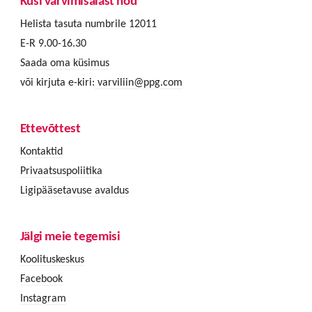
Küsi värvimisalast nõu
Helista tasuta numbrile 12011
E-R 9.00-16.30
Saada oma küsimus
või kirjuta e-kiri:
varviliin@ppg.com
Ettevõttest
Kontaktid
Privaatsuspoliitika
Ligipääsetavuse avaldus
Jälgi meie tegemisi
Koolituskeskus
Facebook
Instagram