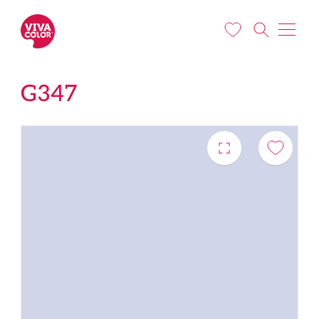
Liigu edasi põhisisu juurde
G347