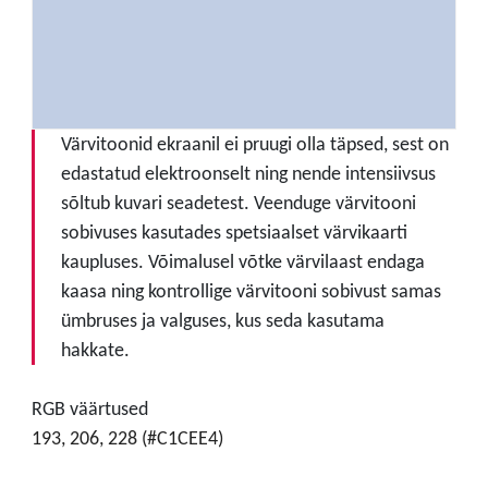
Värvitoonid ekraanil ei pruugi olla täpsed, sest on
edastatud elektroonselt ning nende intensiivsus
sõltub kuvari seadetest. Veenduge värvitooni
sobivuses kasutades spetsiaalset värvikaarti
kaupluses. Võimalusel võtke värvilaast endaga
kaasa ning kontrollige värvitooni sobivust samas
ümbruses ja valguses, kus seda kasutama
hakkate.
RGB väärtused
193, 206, 228 (#C1CEE4)