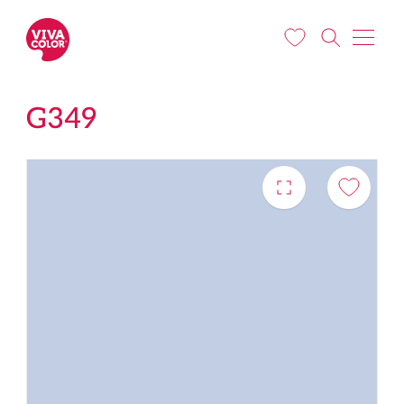
Liigu edasi põhisisu juurde
G349