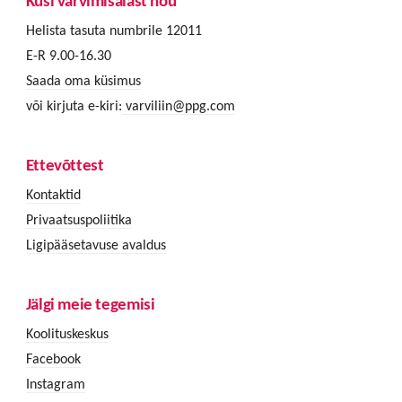
Küsi värvimisalast nõu
Helista tasuta numbrile 12011
E-R 9.00-16.30
Saada oma küsimus
või kirjuta e-kiri:
varviliin@ppg.com
Ettevõttest
Kontaktid
Privaatsuspoliitika
Ligipääsetavuse avaldus
Jälgi meie tegemisi
Koolituskeskus
Facebook
Instagram