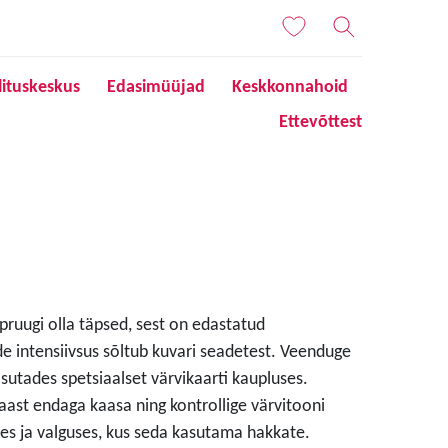
lituskeskus
Edasimüüjad
Keskkonnahoid
Ettevõttest
 pruugi olla täpsed, sest on edastatud
de intensiivsus sõltub kuvari seadetest. Veenduge
sutades spetsiaalset värvikaarti kaupluses.
aast endaga kaasa ning kontrollige värvitooni
s ja valguses, kus seda kasutama hakkate.