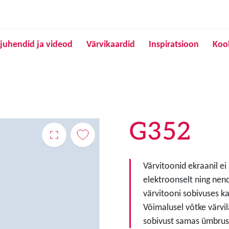
Liigu edasi põhisisu juurde
juhendid ja videod
Värvikaardid
Inspiratsioon
Koo
G352
Värvitoonid ekraanil ei
elektroonselt ning nen
värvitooni sobivuses ka
Võimalusel võtke värvil
sobivust samas ümbruse