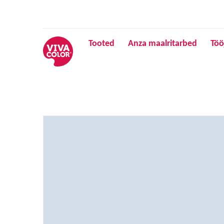
Tooted
Anza maalritarbed
Töö