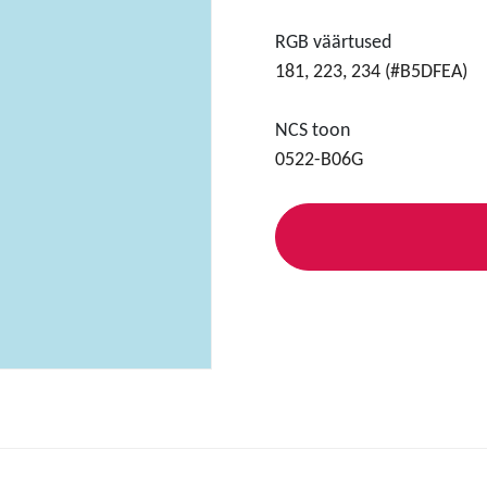
RGB väärtused
181, 223, 234 (#B5DFEA)
NCS toon
0522-B06G