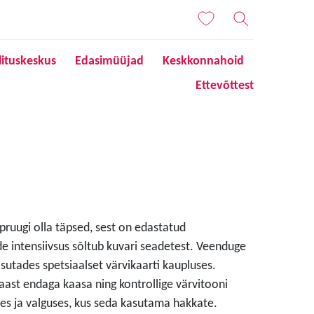
lituskeskus
Edasimüüjad
Keskkonnahoid
Ettevõttest
 pruugi olla täpsed, sest on edastatud
de intensiivsus sõltub kuvari seadetest. Veenduge
sutades spetsiaalset värvikaarti kaupluses.
aast endaga kaasa ning kontrollige värvitooni
s ja valguses, kus seda kasutama hakkate.