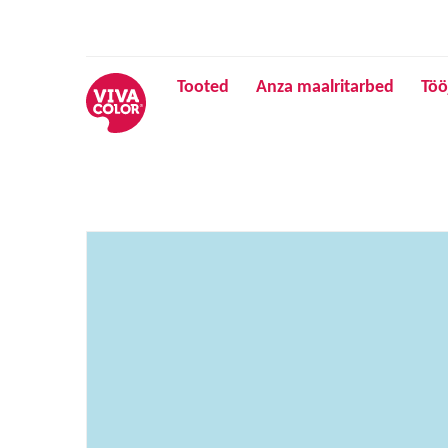
Tooted
Anza maalritarbed
Töö