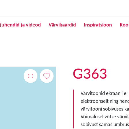
Liigu edasi põhisisu juurde
juhendid ja videod
Värvikaardid
Inspiratsioon
Koo
G363
Värvitoonid ekraanil ei
elektroonselt ning nen
värvitooni sobivuses ka
Võimalusel võtke värvil
sobivust samas ümbruse