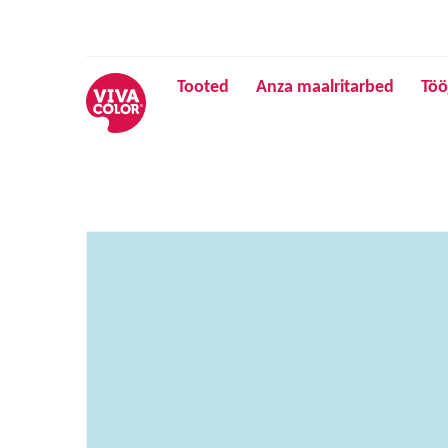
Tooted
Anza maalritarbed
Töö