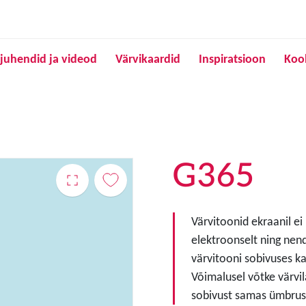
Liigu edasi põhisisu juurde
juhendid ja videod
Värvikaardid
Inspiratsioon
Koo
G365
Värvitoonid ekraanil ei
elektroonselt ning nen
värvitooni sobivuses ka
Võimalusel võtke värvil
sobivust samas ümbruse