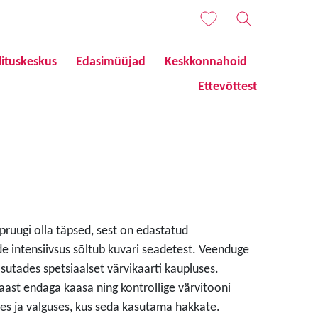
lituskeskus
Edasimüüjad
Keskkonnahoid
Ettevõttest
 pruugi olla täpsed, sest on edastatud
de intensiivsus sõltub kuvari seadetest. Veenduge
sutades spetsiaalset värvikaarti kaupluses.
aast endaga kaasa ning kontrollige värvitooni
s ja valguses, kus seda kasutama hakkate.