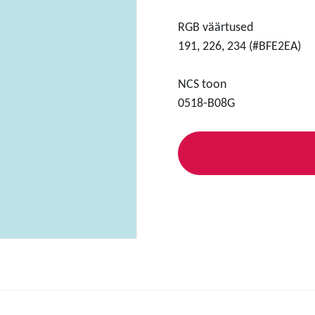
RGB väärtused
191, 226, 234 (#BFE2EA)
NCS toon
0518-B08G