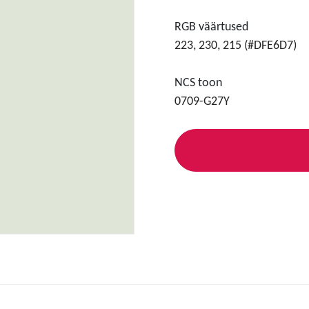
RGB väärtused
223, 230, 215 (#DFE6D7)
NCS toon
0709-G27Y