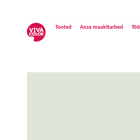
Tooted
Anza maalritarbed
Töö