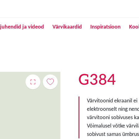
Liigu edasi põhisisu juurde
juhendid ja videod
Värvikaardid
Inspiratsioon
Koo
G384
Värvitoonid ekraanil ei
elektroonselt ning nen
värvitooni sobivuses ka
Võimalusel võtke värvil
sobivust samas ümbruse