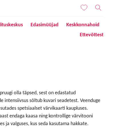
lituskeskus
Edasimüüjad
Keskkonnahoid
Ettevõttest
 pruugi olla täpsed, sest on edastatud
de intensiivsus sõltub kuvari seadetest. Veenduge
sutades spetsiaalset värvikaarti kaupluses.
aast endaga kaasa ning kontrollige värvitooni
s ja valguses, kus seda kasutama hakkate.