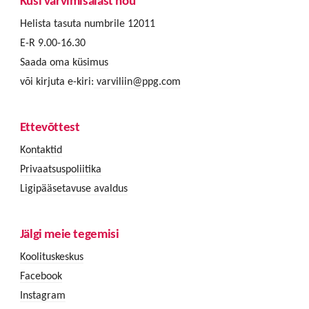
Küsi värvimisalast nõu
Helista tasuta numbrile 12011
E-R 9.00-16.30
Saada oma küsimus
või kirjuta e-kiri:
varviliin@ppg.com
Ettevõttest
Kontaktid
Privaatsuspoliitika
Ligipääsetavuse avaldus
Jälgi meie tegemisi
Koolituskeskus
Facebook
Instagram