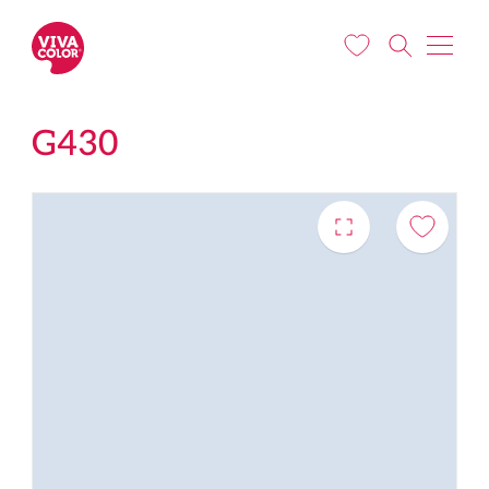
Liigu edasi põhisisu juurde
G430