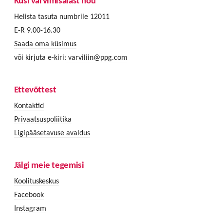
Küsi värvimisalast nõu
Helista tasuta numbrile 12011
E-R 9.00-16.30
Saada oma küsimus
või kirjuta e-kiri:
varviliin@ppg.com
Ettevõttest
Kontaktid
Privaatsuspoliitika
Ligipääsetavuse avaldus
Jälgi meie tegemisi
Koolituskeskus
Facebook
Instagram