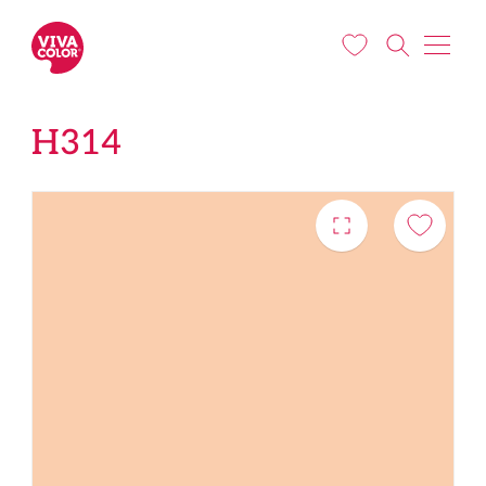
Liigu edasi põhisisu juurde
H314