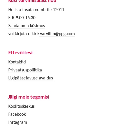
Küsi värvimisalast nõu
Helista tasuta numbrile 12011
E-R 9.00-16.30
Saada oma küsimus
või kirjuta e-kiri:
varviliin@ppg.com
Ettevõttest
Kontaktid
Privaatsuspoliitika
Ligipääsetavuse avaldus
Jälgi meie tegemisi
Koolituskeskus
Facebook
Instagram