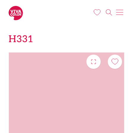
Liigu edasi põhisisu juurde
H331