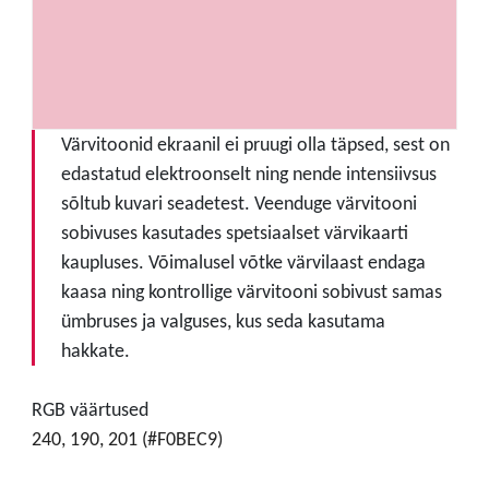
Värvitoonid ekraanil ei pruugi olla täpsed, sest on
edastatud elektroonselt ning nende intensiivsus
sõltub kuvari seadetest. Veenduge värvitooni
sobivuses kasutades spetsiaalset värvikaarti
kaupluses. Võimalusel võtke värvilaast endaga
kaasa ning kontrollige värvitooni sobivust samas
ümbruses ja valguses, kus seda kasutama
hakkate.
RGB väärtused
240, 190, 201 (#F0BEC9)