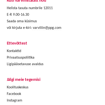
Küsi värvimisalast nõu
Helista tasuta numbrile 12011
E-R 9.00-16.30
Saada oma küsimus
või kirjuta e-kiri:
varviliin@ppg.com
Ettevõttest
Kontaktid
Privaatsuspoliitika
Ligipääsetavuse avaldus
Jälgi meie tegemisi
Koolituskeskus
Facebook
Instagram