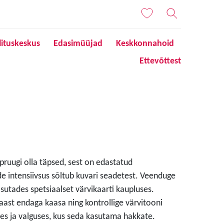
lituskeskus
Edasimüüjad
Keskkonnahoid
Ettevõttest
 pruugi olla täpsed, sest on edastatud
de intensiivsus sõltub kuvari seadetest. Veenduge
sutades spetsiaalset värvikaarti kaupluses.
aast endaga kaasa ning kontrollige värvitooni
s ja valguses, kus seda kasutama hakkate.