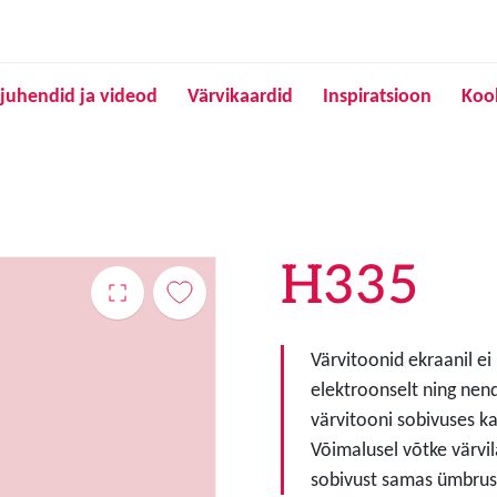
Liigu edasi põhisisu juurde
juhendid ja videod
Värvikaardid
Inspiratsioon
Koo
H335
Värvitoonid ekraanil ei
elektroonselt ning nen
värvitooni sobivuses ka
Võimalusel võtke värvil
sobivust samas ümbruse