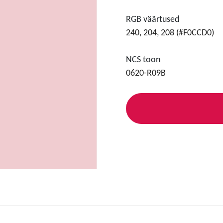
RGB väärtused
240, 204, 208 (#F0CCD0)
NCS toon
0620-R09B