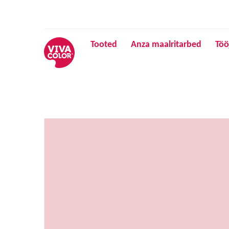
Tooted
Anza maalritarbed
Töö