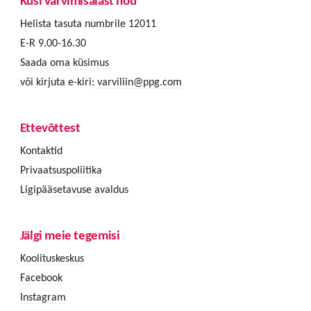
Küsi värvimisalast nõu
Helista tasuta numbrile 12011
E-R 9.00-16.30
Saada oma küsimus
või kirjuta e-kiri:
varviliin@ppg.com
Ettevõttest
Kontaktid
Privaatsuspoliitika
Ligipääsetavuse avaldus
Jälgi meie tegemisi
Koolituskeskus
Facebook
Instagram