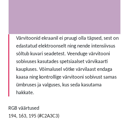
Värvitoonid ekraanil ei pruugi olla täpsed, sest on
edastatud elektroonselt ning nende intensiivsus
sõltub kuvari seadetest. Veenduge värvitooni
sobivuses kasutades spetsiaalset värvikaarti
kaupluses. Võimalusel võtke värvilaast endaga
kaasa ning kontrollige värvitooni sobivust samas
ümbruses ja valguses, kus seda kasutama
hakkate.
RGB väärtused
194, 163, 195 (#C2A3C3)