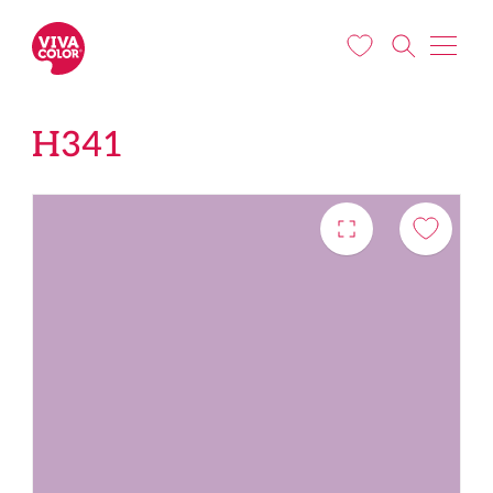
Liigu edasi põhisisu juurde
H341