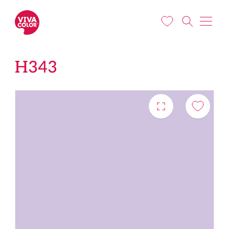
Liigu edasi põhisisu juurde
H343