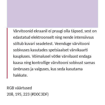
Värvitoonid ekraanil ei pruugi olla täpsed, sest on
edastatud elektroonselt ning nende intensiivsus
sõltub kuvari seadetest. Veenduge värvitooni
sobivuses kasutades spetsiaalset värvikaarti
kaupluses. Võimalusel võtke värvilaast endaga
kaasa ning kontrollige värvitooni sobivust samas
ümbruses ja valguses, kus seda kasutama
hakkate.
RGB väärtused
208, 195, 223 (#D0C3DF)