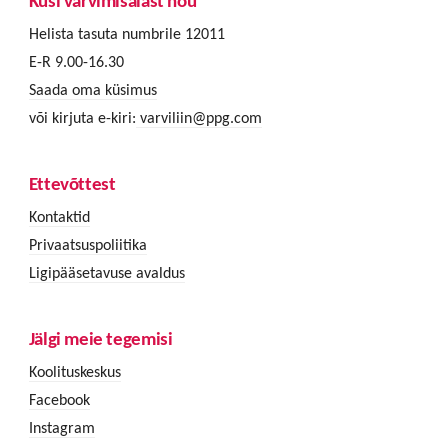
Küsi värvimisalast nõu
Helista tasuta numbrile 12011
E-R 9.00-16.30
Saada oma küsimus
või kirjuta e-kiri:
varviliin@ppg.com
Ettevõttest
Kontaktid
Privaatsuspoliitika
Ligipääsetavuse avaldus
Jälgi meie tegemisi
Koolituskeskus
Facebook
Instagram