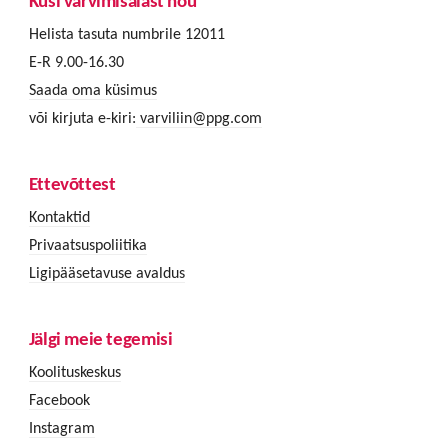
Küsi värvimisalast nõu
Helista tasuta numbrile 12011
E-R 9.00-16.30
Saada oma küsimus
või kirjuta e-kiri:
varviliin@ppg.com
Ettevõttest
Kontaktid
Privaatsuspoliitika
Ligipääsetavuse avaldus
Jälgi meie tegemisi
Koolituskeskus
Facebook
Instagram