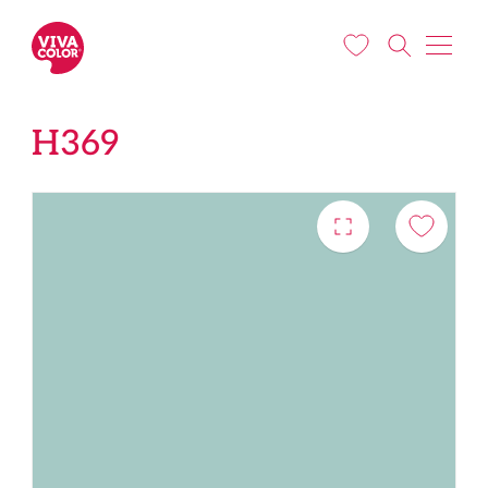
Liigu edasi põhisisu juurde
H369