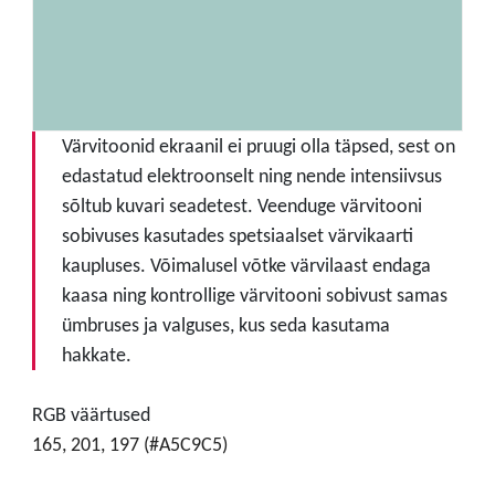
Värvitoonid ekraanil ei pruugi olla täpsed, sest on
edastatud elektroonselt ning nende intensiivsus
sõltub kuvari seadetest. Veenduge värvitooni
sobivuses kasutades spetsiaalset värvikaarti
kaupluses. Võimalusel võtke värvilaast endaga
kaasa ning kontrollige värvitooni sobivust samas
ümbruses ja valguses, kus seda kasutama
hakkate.
RGB väärtused
165, 201, 197 (#A5C9C5)