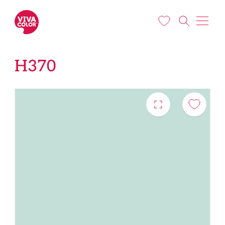
Liigu edasi põhisisu juurde
H370