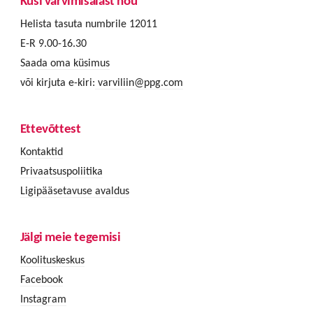
Küsi värvimisalast nõu
Helista tasuta numbrile 12011
E-R 9.00-16.30
Saada oma küsimus
või kirjuta e-kiri:
varviliin@ppg.com
Ettevõttest
Kontaktid
Privaatsuspoliitika
Ligipääsetavuse avaldus
Jälgi meie tegemisi
Koolituskeskus
Facebook
Instagram