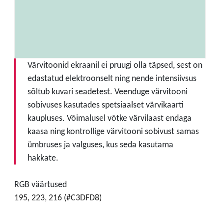
Värvitoonid ekraanil ei pruugi olla täpsed, sest on
edastatud elektroonselt ning nende intensiivsus
sõltub kuvari seadetest. Veenduge värvitooni
sobivuses kasutades spetsiaalset värvikaarti
kaupluses. Võimalusel võtke värvilaast endaga
kaasa ning kontrollige värvitooni sobivust samas
ümbruses ja valguses, kus seda kasutama
hakkate.
RGB väärtused
195, 223, 216 (#C3DFD8)