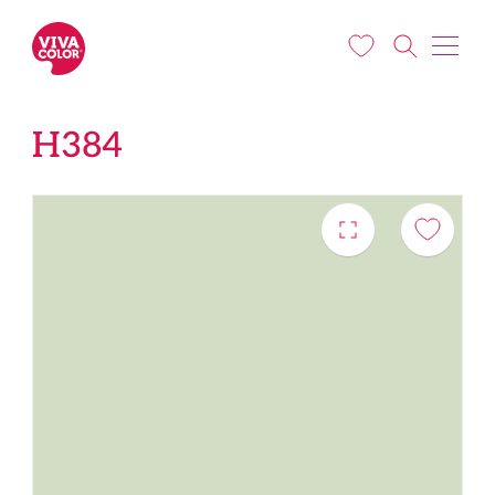
Liigu edasi põhisisu juurde
H384