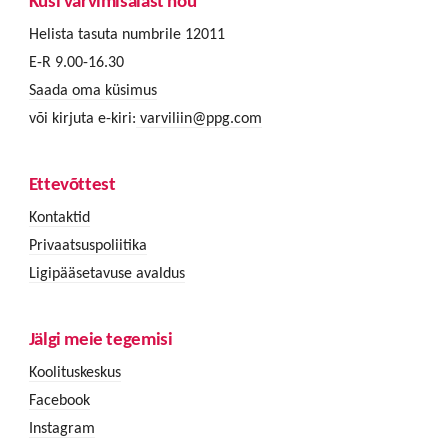
Küsi värvimisalast nõu
Helista tasuta numbrile 12011
E-R 9.00-16.30
Saada oma küsimus
või kirjuta e-kiri:
varviliin@ppg.com
Ettevõttest
Kontaktid
Privaatsuspoliitika
Ligipääsetavuse avaldus
Jälgi meie tegemisi
Koolituskeskus
Facebook
Instagram