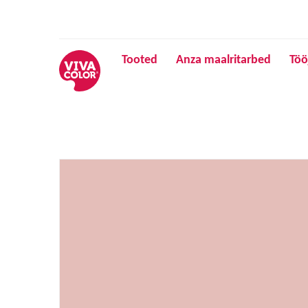
Tooted
Anza maalritarbed
Töö