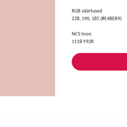
RGB väärtused
228, 190, 185 (#E4BEB9)
NCS toon
1118-Y92R