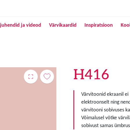
Liigu edasi põhisisu juurde
juhendid ja videod
Värvikaardid
Inspiratsioon
Koo
H416
Värvitoonid ekraanil ei
elektroonselt ning nen
värvitooni sobivuses ka
Võimalusel võtke värvil
sobivust samas ümbruse