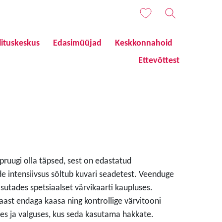
lituskeskus
Edasimüüjad
Keskkonnahoid
Ettevõttest
 pruugi olla täpsed, sest on edastatud
de intensiivsus sõltub kuvari seadetest. Veenduge
sutades spetsiaalset värvikaarti kaupluses.
aast endaga kaasa ning kontrollige värvitooni
s ja valguses, kus seda kasutama hakkate.