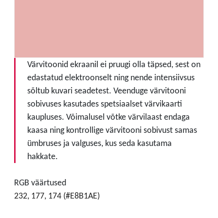
Värvitoonid ekraanil ei pruugi olla täpsed, sest on
edastatud elektroonselt ning nende intensiivsus
sõltub kuvari seadetest. Veenduge värvitooni
sobivuses kasutades spetsiaalset värvikaarti
kaupluses. Võimalusel võtke värvilaast endaga
kaasa ning kontrollige värvitooni sobivust samas
ümbruses ja valguses, kus seda kasutama
hakkate.
RGB väärtused
232, 177, 174 (#E8B1AE)