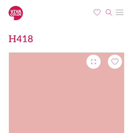
Liigu edasi põhisisu juurde
H418