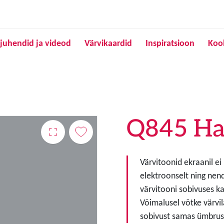
Liigu edasi põhisisu juurde
juhendid ja videod
Värvikaardid
Inspiratsioon
Koo
Q845 Hal
Värvitoonid ekraanil ei
elektroonselt ning nen
värvitooni sobivuses ka
Võimalusel võtke värvil
sobivust samas ümbruse