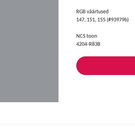
RGB väärtused
147, 151, 155 (#93979b)
NCS toon
4204-R83B