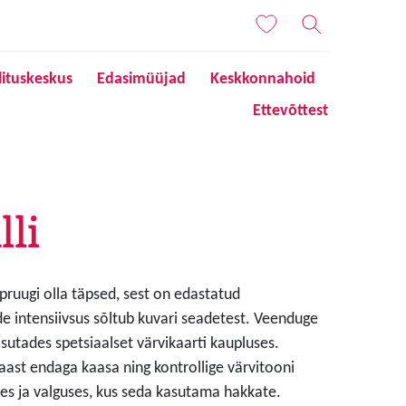
lituskeskus
Edasimüüjad
Keskkonnahoid
Ettevõttest
li
 pruugi olla täpsed, sest on edastatud
de intensiivsus sõltub kuvari seadetest. Veenduge
sutades spetsiaalset värvikaarti kaupluses.
aast endaga kaasa ning kontrollige värvitooni
s ja valguses, kus seda kasutama hakkate.