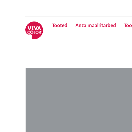
Tooted
Anza maalritarbed
Töö