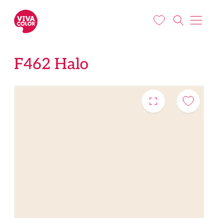
Liigu edasi põhisisu juurde
F462 Halo