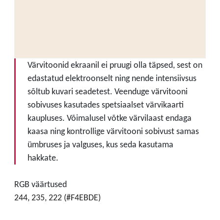
Värvitoonid ekraanil ei pruugi olla täpsed, sest on
edastatud elektroonselt ning nende intensiivsus
sõltub kuvari seadetest. Veenduge värvitooni
sobivuses kasutades spetsiaalset värvikaarti
kaupluses. Võimalusel võtke värvilaast endaga
kaasa ning kontrollige värvitooni sobivust samas
ümbruses ja valguses, kus seda kasutama
hakkate.
RGB väärtused
244, 235, 222 (#F4EBDE)