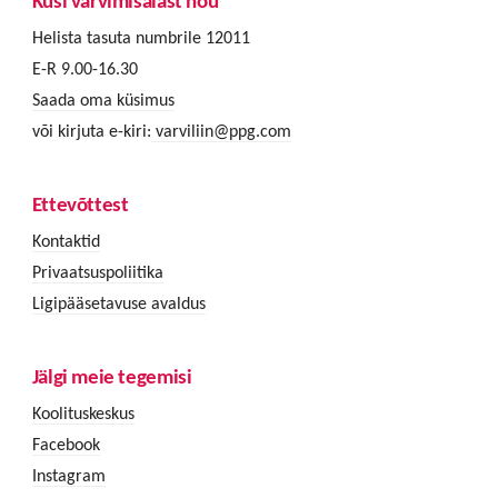
Küsi värvimisalast nõu
Helista tasuta numbrile 12011
E-R 9.00-16.30
Saada oma küsimus
või kirjuta e-kiri:
varviliin@ppg.com
Ettevõttest
Kontaktid
Privaatsuspoliitika
Ligipääsetavuse avaldus
Jälgi meie tegemisi
Koolituskeskus
Facebook
Instagram