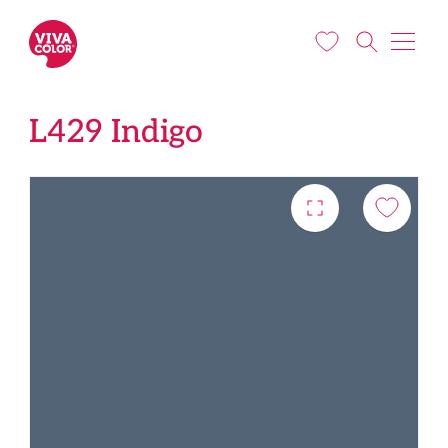
Liigu edasi põhisisu juurde
L429 Indigo