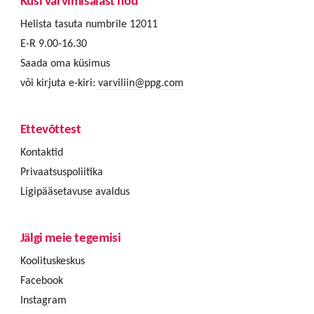
Küsi värvimisalast nõu
Helista tasuta numbrile 12011
E-R 9.00-16.30
Saada oma küsimus
või kirjuta e-kiri:
varviliin@ppg.com
Ettevõttest
Kontaktid
Privaatsuspoliitika
Ligipääsetavuse avaldus
Jälgi meie tegemisi
Koolituskeskus
Facebook
Instagram