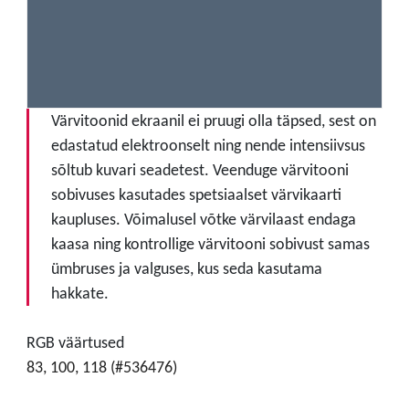
Värvitoonid ekraanil ei pruugi olla täpsed, sest on
edastatud elektroonselt ning nende intensiivsus
sõltub kuvari seadetest. Veenduge värvitooni
sobivuses kasutades spetsiaalset värvikaarti
kaupluses. Võimalusel võtke värvilaast endaga
kaasa ning kontrollige värvitooni sobivust samas
ümbruses ja valguses, kus seda kasutama
hakkate.
RGB väärtused
83, 100, 118 (#536476)