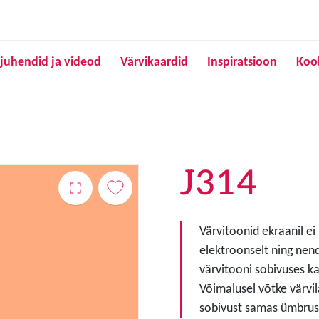
Liigu edasi põhisisu juurde
juhendid ja videod
Värvikaardid
Inspiratsioon
Koo
J314
Värvitoonid ekraanil ei
elektroonselt ning nen
värvitooni sobivuses ka
Võimalusel võtke värvil
sobivust samas ümbruse