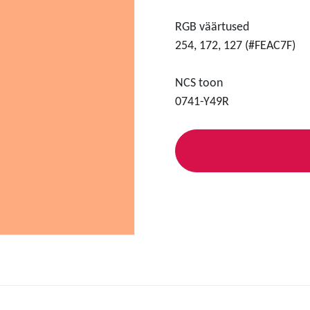
RGB väärtused
254, 172, 127 (#FEAC7F)
NCS toon
0741-Y49R