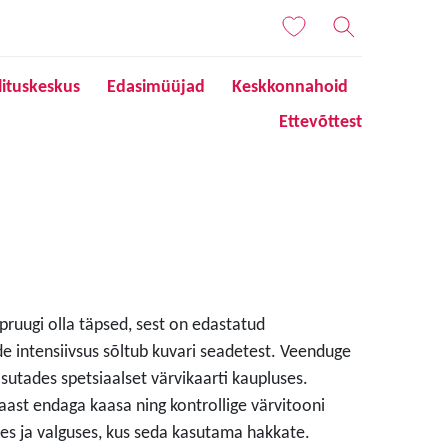
lituskeskus
Edasimüüjad
Keskkonnahoid
Ettevõttest
 pruugi olla täpsed, sest on edastatud
de intensiivsus sõltub kuvari seadetest. Veenduge
sutades spetsiaalset värvikaarti kaupluses.
aast endaga kaasa ning kontrollige värvitooni
s ja valguses, kus seda kasutama hakkate.