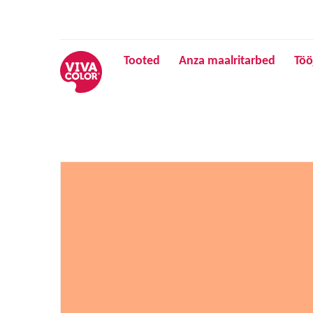
Tooted
Anza maalritarbed
Töö