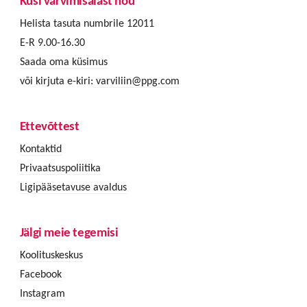
Küsi värvimisalast nõu
Helista tasuta numbrile 12011
E-R 9.00-16.30
Saada oma küsimus
või kirjuta e-kiri:
varviliin@ppg.com
Ettevõttest
Kontaktid
Privaatsuspoliitika
Ligipääsetavuse avaldus
Jälgi meie tegemisi
Koolituskeskus
Facebook
Instagram