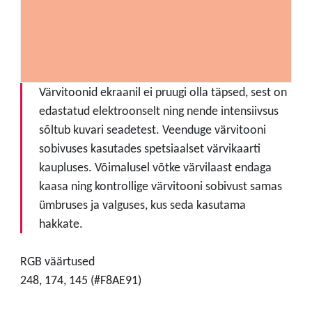
Värvitoonid ekraanil ei pruugi olla täpsed, sest on
edastatud elektroonselt ning nende intensiivsus
sõltub kuvari seadetest. Veenduge värvitooni
sobivuses kasutades spetsiaalset värvikaarti
kaupluses. Võimalusel võtke värvilaast endaga
kaasa ning kontrollige värvitooni sobivust samas
ümbruses ja valguses, kus seda kasutama
hakkate.
RGB väärtused
248, 174, 145 (#F8AE91)