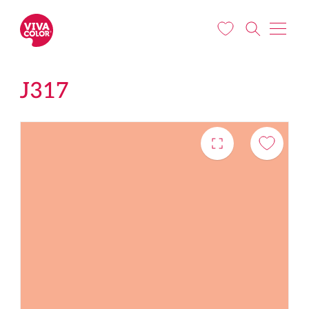
Liigu edasi põhisisu juurde
J317