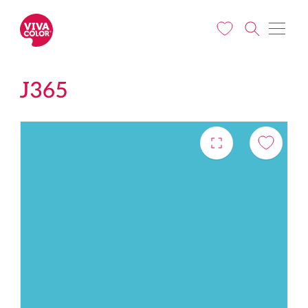
Liigu edasi põhisisu juurde
J365