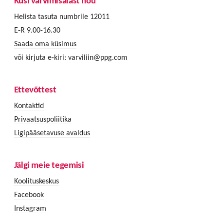
Küsi värvimisalast nõu
Helista tasuta numbrile 12011
E-R 9.00-16.30
Saada oma küsimus
või kirjuta e-kiri:
varviliin@ppg.com
Ettevõttest
Kontaktid
Privaatsuspoliitika
Ligipääsetavuse avaldus
Jälgi meie tegemisi
Koolituskeskus
Facebook
Instagram