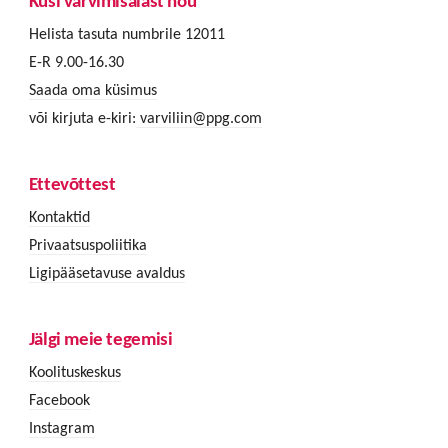
Küsi värvimisalast nõu
Helista tasuta numbrile 12011
E-R 9.00-16.30
Saada oma küsimus
või kirjuta e-kiri:
varviliin@ppg.com
Ettevõttest
Kontaktid
Privaatsuspoliitika
Ligipääsetavuse avaldus
Jälgi meie tegemisi
Koolituskeskus
Facebook
Instagram