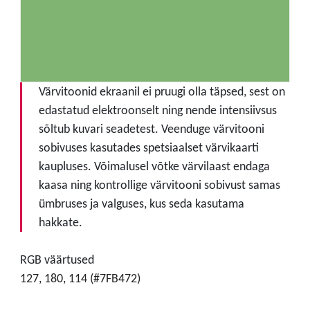
Värvitoonid ekraanil ei pruugi olla täpsed, sest on
edastatud elektroonselt ning nende intensiivsus
sõltub kuvari seadetest. Veenduge värvitooni
sobivuses kasutades spetsiaalset värvikaarti
kaupluses. Võimalusel võtke värvilaast endaga
kaasa ning kontrollige värvitooni sobivust samas
ümbruses ja valguses, kus seda kasutama
hakkate.
RGB väärtused
127, 180, 114 (#7FB472)