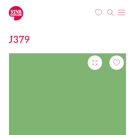
Liigu edasi põhisisu juurde
J379