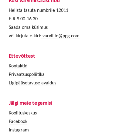
Küsi värvimisalast nõu
Helista tasuta numbrile 12011
E-R 9.00-16.30
Saada oma küsimus
või kirjuta e-kiri:
varviliin@ppg.com
Ettevõttest
Kontaktid
Privaatsuspoliitika
Ligipääsetavuse avaldus
Jälgi meie tegemisi
Koolituskeskus
Facebook
Instagram