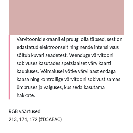
Värvitoonid ekraanil ei pruugi olla täpsed, sest on
edastatud elektroonselt ning nende intensiivsus
sõltub kuvari seadetest. Veenduge värvitooni
sobivuses kasutades spetsiaalset värvikaarti
kaupluses. Võimalusel võtke värvilaast endaga
kaasa ning kontrollige värvitooni sobivust samas
ümbruses ja valguses, kus seda kasutama
hakkate.
RGB väärtused
213, 174, 172 (#D5AEAC)