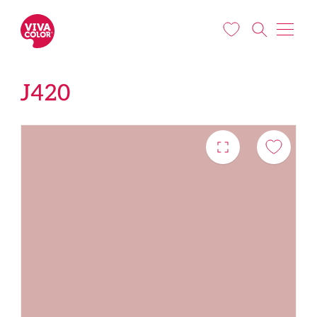
Liigu edasi põhisisu juurde
J420