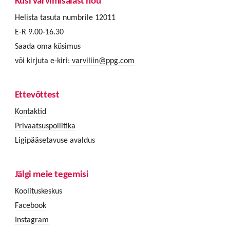
Küsi värvimisalast nõu
Helista tasuta numbrile 12011
E-R 9.00-16.30
Saada oma küsimus
või kirjuta e-kiri:
varviliin@ppg.com
Ettevõttest
Kontaktid
Privaatsuspoliitika
Ligipääsetavuse avaldus
Jälgi meie tegemisi
Koolituskeskus
Facebook
Instagram