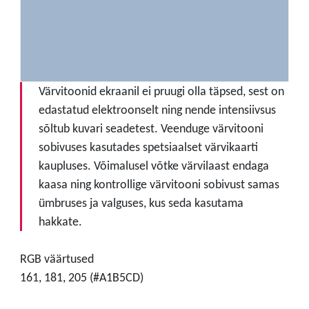
Värvitoonid ekraanil ei pruugi olla täpsed, sest on
edastatud elektroonselt ning nende intensiivsus
sõltub kuvari seadetest. Veenduge värvitooni
sobivuses kasutades spetsiaalset värvikaarti
kaupluses. Võimalusel võtke värvilaast endaga
kaasa ning kontrollige värvitooni sobivust samas
ümbruses ja valguses, kus seda kasutama
hakkate.
RGB väärtused
161, 181, 205 (#A1B5CD)