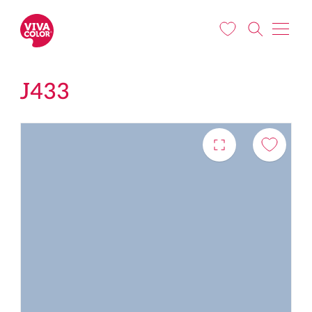
Liigu edasi põhisisu juurde
J433