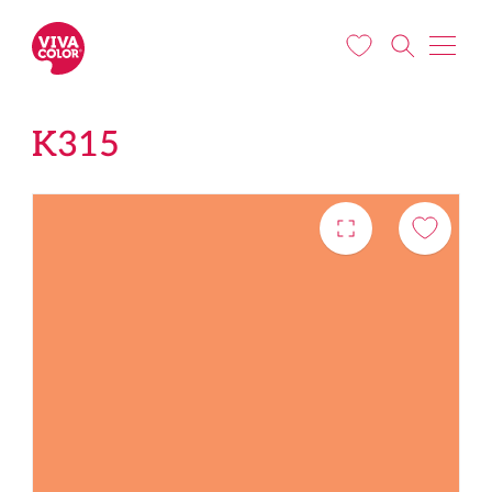
Liigu edasi põhisisu juurde
K315