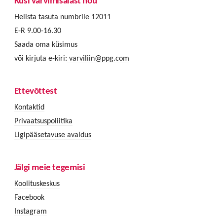
Küsi värvimisalast nõu
Helista tasuta numbrile 12011
E-R 9.00-16.30
Saada oma küsimus
või kirjuta e-kiri:
varviliin@ppg.com
Ettevõttest
Kontaktid
Privaatsuspoliitika
Ligipääsetavuse avaldus
Jälgi meie tegemisi
Koolituskeskus
Facebook
Instagram