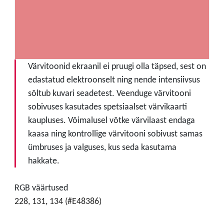
Värvitoonid ekraanil ei pruugi olla täpsed, sest on
edastatud elektroonselt ning nende intensiivsus
sõltub kuvari seadetest. Veenduge värvitooni
sobivuses kasutades spetsiaalset värvikaarti
kaupluses. Võimalusel võtke värvilaast endaga
kaasa ning kontrollige värvitooni sobivust samas
ümbruses ja valguses, kus seda kasutama
hakkate.
RGB väärtused
228, 131, 134 (#E48386)