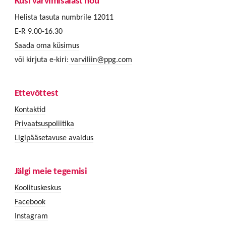
Küsi värvimisalast nõu
Helista tasuta numbrile 12011
E-R 9.00-16.30
Saada oma küsimus
või kirjuta e-kiri:
varviliin@ppg.com
Ettevõttest
Kontaktid
Privaatsuspoliitika
Ligipääsetavuse avaldus
Jälgi meie tegemisi
Koolituskeskus
Facebook
Instagram