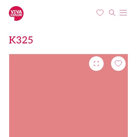
Liigu edasi põhisisu juurde
K325