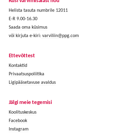
Küsi värvimisalast nõu
Helista tasuta numbrile 12011
E-R 9.00-16.30
Saada oma küsimus
või kirjuta e-kiri:
varviliin@ppg.com
Ettevõttest
Kontaktid
Privaatsuspoliitika
Ligipääsetavuse avaldus
Jälgi meie tegemisi
Koolituskeskus
Facebook
Instagram