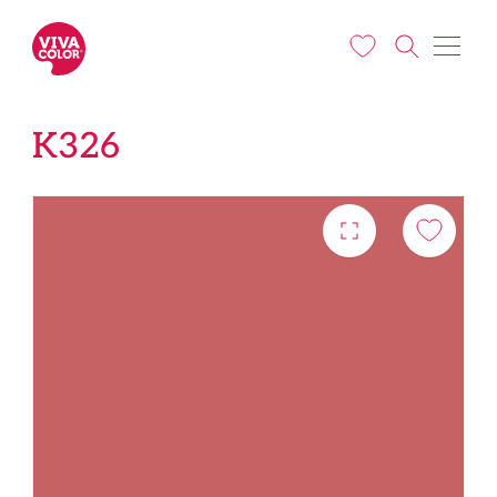
Liigu edasi põhisisu juurde
K326