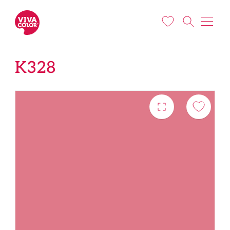
Liigu edasi põhisisu juurde
K328