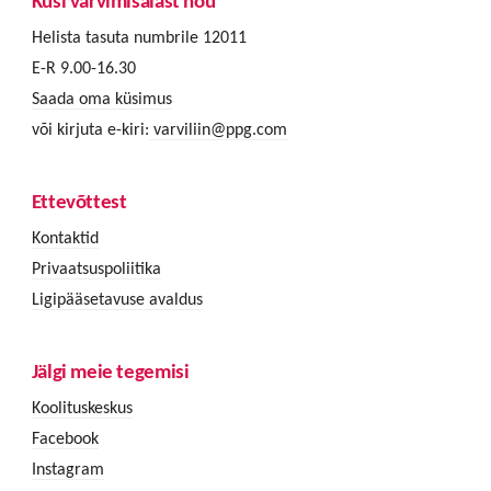
Küsi värvimisalast nõu
Helista tasuta numbrile 12011
E-R 9.00-16.30
Saada oma küsimus
või kirjuta e-kiri:
varviliin@ppg.com
Ettevõttest
Kontaktid
Privaatsuspoliitika
Ligipääsetavuse avaldus
Jälgi meie tegemisi
Koolituskeskus
Facebook
Instagram