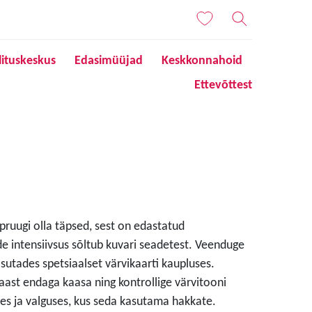
lituskeskus
Edasimüüjad
Keskkonnahoid
Ettevõttest
 pruugi olla täpsed, sest on edastatud
de intensiivsus sõltub kuvari seadetest. Veenduge
sutades spetsiaalset värvikaarti kaupluses.
aast endaga kaasa ning kontrollige värvitooni
s ja valguses, kus seda kasutama hakkate.