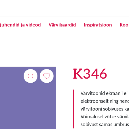
Liigu edasi põhisisu juurde
juhendid ja videod
Värvikaardid
Inspiratsioon
Koo
K346
Värvitoonid ekraanil ei
elektroonselt ning nen
värvitooni sobivuses ka
Võimalusel võtke värvil
sobivust samas ümbruse