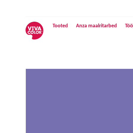
Tooted
Anza maalritarbed
Töö