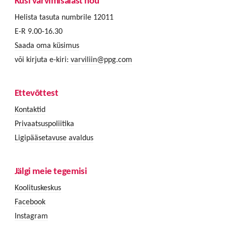
Küsi värvimisalast nõu
Helista tasuta numbrile 12011
E-R 9.00-16.30
Saada oma küsimus
või kirjuta e-kiri:
varviliin@ppg.com
Ettevõttest
Kontaktid
Privaatsuspoliitika
Ligipääsetavuse avaldus
Jälgi meie tegemisi
Koolituskeskus
Facebook
Instagram