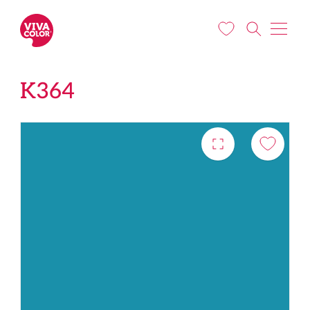
Liigu edasi põhisisu juurde
K364