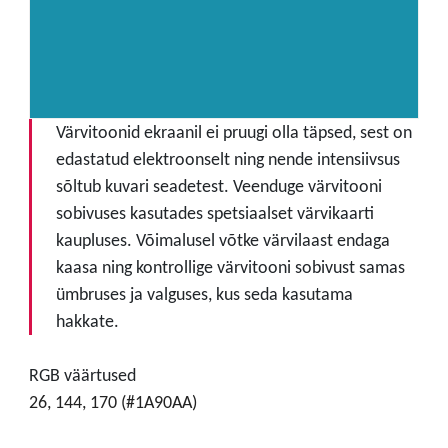
Värvitoonid ekraanil ei pruugi olla täpsed, sest on
edastatud elektroonselt ning nende intensiivsus
sõltub kuvari seadetest. Veenduge värvitooni
sobivuses kasutades spetsiaalset värvikaarti
kaupluses. Võimalusel võtke värvilaast endaga
kaasa ning kontrollige värvitooni sobivust samas
ümbruses ja valguses, kus seda kasutama
hakkate.
RGB väärtused
26, 144, 170 (#1A90AA)