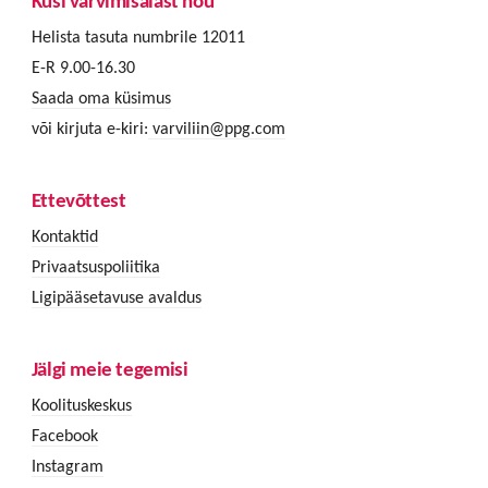
Küsi värvimisalast nõu
Helista tasuta numbrile 12011
E-R 9.00-16.30
Saada oma küsimus
või kirjuta e-kiri:
varviliin@ppg.com
Ettevõttest
Kontaktid
Privaatsuspoliitika
Ligipääsetavuse avaldus
Jälgi meie tegemisi
Koolituskeskus
Facebook
Instagram