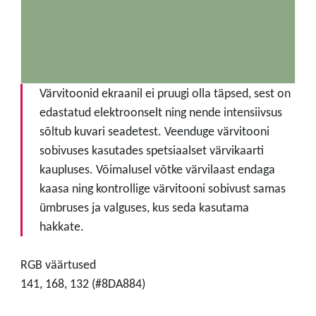
Värvitoonid ekraanil ei pruugi olla täpsed, sest on
edastatud elektroonselt ning nende intensiivsus
sõltub kuvari seadetest. Veenduge värvitooni
sobivuses kasutades spetsiaalset värvikaarti
kaupluses. Võimalusel võtke värvilaast endaga
kaasa ning kontrollige värvitooni sobivust samas
ümbruses ja valguses, kus seda kasutama
hakkate.
RGB väärtused
141, 168, 132 (#8DA884)