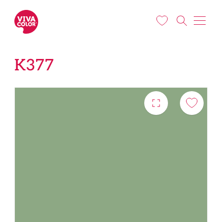
Liigu edasi põhisisu juurde
K377