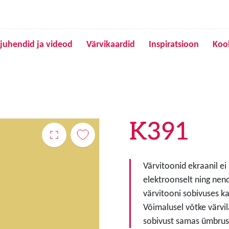
Liigu edasi põhisisu juurde
juhendid ja videod
Värvikaardid
Inspiratsioon
Koo
K391
Värvitoonid ekraanil ei
elektroonselt ning nen
värvitooni sobivuses ka
Võimalusel võtke värvil
sobivust samas ümbruse