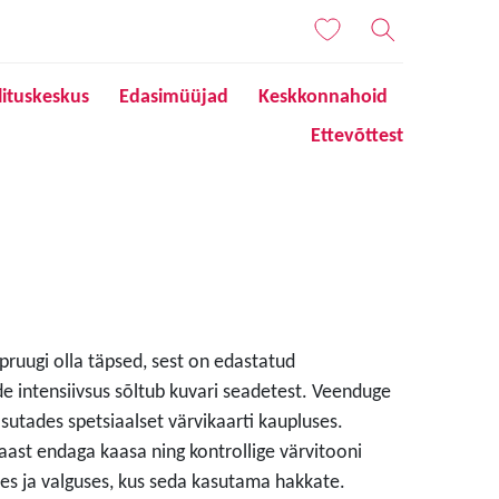
lituskeskus
Edasimüüjad
Keskkonnahoid
Ettevõttest
 pruugi olla täpsed, sest on edastatud
de intensiivsus sõltub kuvari seadetest. Veenduge
sutades spetsiaalset värvikaarti kaupluses.
aast endaga kaasa ning kontrollige värvitooni
s ja valguses, kus seda kasutama hakkate.