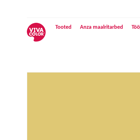
Tooted
Anza maalritarbed
Töö