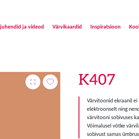
Liigu edasi põhisisu juurde
juhendid ja videod
Värvikaardid
Inspiratsioon
Koo
K407
Värvitoonid ekraanil ei
elektroonselt ning nen
värvitooni sobivuses ka
Võimalusel võtke värvil
sobivust samas ümbruse