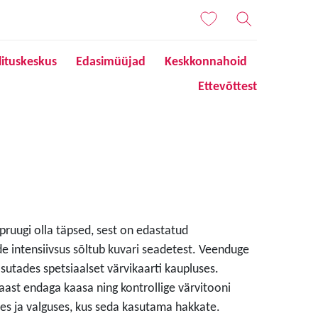
lituskeskus
Edasimüüjad
Keskkonnahoid
Ettevõttest
 pruugi olla täpsed, sest on edastatud
de intensiivsus sõltub kuvari seadetest. Veenduge
sutades spetsiaalset värvikaarti kaupluses.
aast endaga kaasa ning kontrollige värvitooni
s ja valguses, kus seda kasutama hakkate.