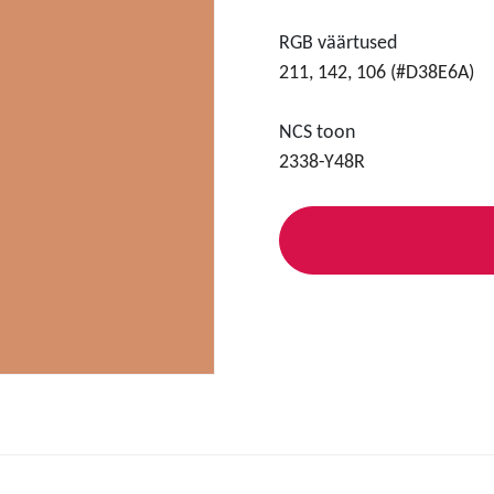
RGB väärtused
211, 142, 106 (#D38E6A)
NCS toon
2338-Y48R