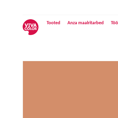
Tooted
Anza maalritarbed
Töö