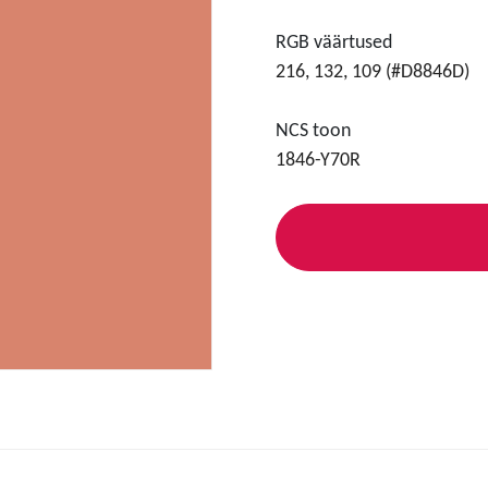
RGB väärtused
216, 132, 109 (#D8846D)
NCS toon
1846-Y70R