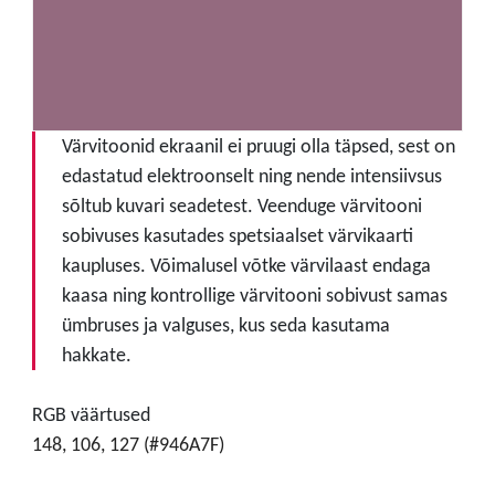
Värvitoonid ekraanil ei pruugi olla täpsed, sest on
edastatud elektroonselt ning nende intensiivsus
sõltub kuvari seadetest. Veenduge värvitooni
sobivuses kasutades spetsiaalset värvikaarti
kaupluses. Võimalusel võtke värvilaast endaga
kaasa ning kontrollige värvitooni sobivust samas
ümbruses ja valguses, kus seda kasutama
hakkate.
RGB väärtused
148, 106, 127 (#946A7F)