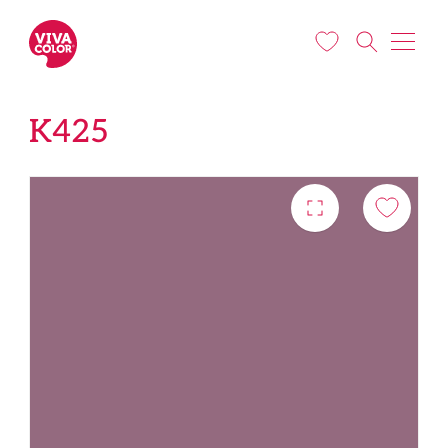
Liigu edasi põhisisu juurde
K425