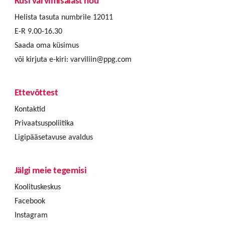
Küsi värvimisalast nõu
Helista tasuta numbrile 12011
E-R 9.00-16.30
Saada oma küsimus
või kirjuta e-kiri:
varviliin@ppg.com
Ettevõttest
Kontaktid
Privaatsuspoliitika
Ligipääsetavuse avaldus
Jälgi meie tegemisi
Koolituskeskus
Facebook
Instagram