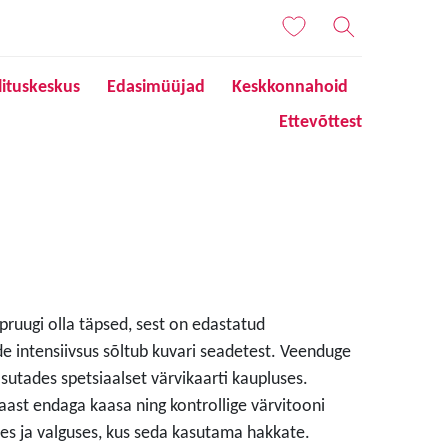
lituskeskus
Edasimüüjad
Keskkonnahoid
Ettevõttest
 pruugi olla täpsed, sest on edastatud
de intensiivsus sõltub kuvari seadetest. Veenduge
sutades spetsiaalset värvikaarti kaupluses.
aast endaga kaasa ning kontrollige värvitooni
s ja valguses, kus seda kasutama hakkate.