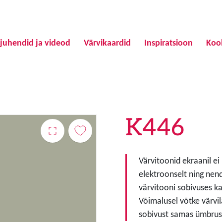
Liigu edasi põhisisu juurde
juhendid ja videod
Värvikaardid
Inspiratsioon
Koo
K446
Värvitoonid ekraanil ei
elektroonselt ning nen
värvitooni sobivuses ka
Võimalusel võtke värvil
sobivust samas ümbruse