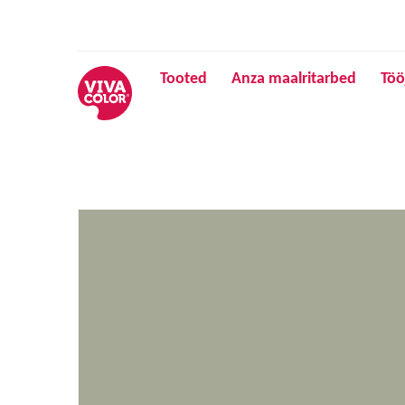
Tooted
Anza maalritarbed
Töö