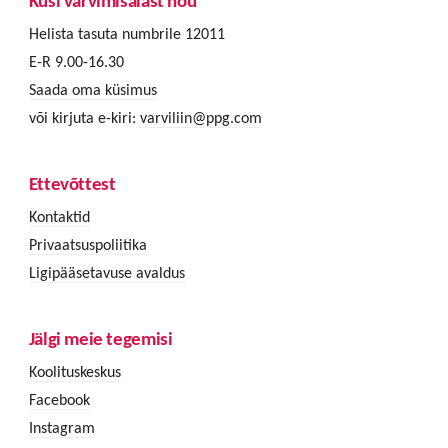
Küsi värvimisalast nõu
Helista tasuta numbrile 12011
E-R 9.00-16.30
Saada oma küsimus
või kirjuta e-kiri:
varviliin@ppg.com
Ettevõttest
Kontaktid
Privaatsuspoliitika
Ligipääsetavuse avaldus
Jälgi meie tegemisi
Koolituskeskus
Facebook
Instagram