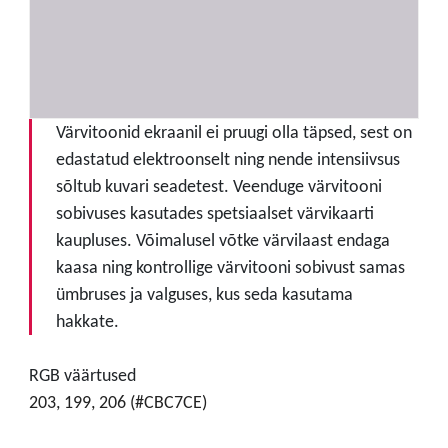
Värvitoonid ekraanil ei pruugi olla täpsed, sest on
edastatud elektroonselt ning nende intensiivsus
sõltub kuvari seadetest. Veenduge värvitooni
sobivuses kasutades spetsiaalset värvikaarti
kaupluses. Võimalusel võtke värvilaast endaga
kaasa ning kontrollige värvitooni sobivust samas
ümbruses ja valguses, kus seda kasutama
hakkate.
RGB väärtused
203, 199, 206 (#CBC7CE)