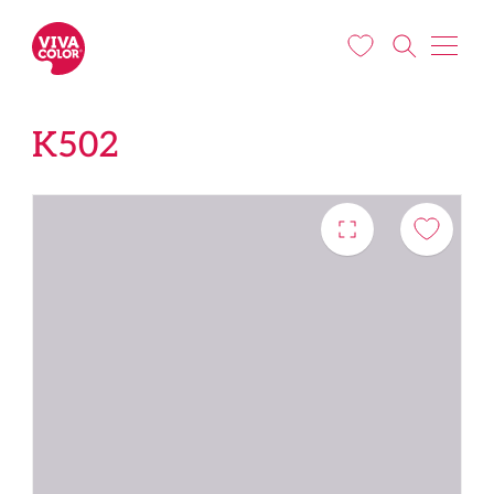
Liigu edasi põhisisu juurde
K502