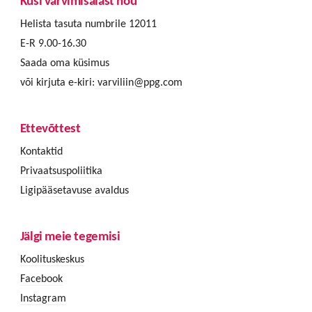
Küsi värvimisalast nõu
Helista tasuta numbrile 12011
E-R 9.00-16.30
Saada oma küsimus
või kirjuta e-kiri:
varviliin@ppg.com
Ettevõttest
Kontaktid
Privaatsuspoliitika
Ligipääsetavuse avaldus
Jälgi meie tegemisi
Koolituskeskus
Facebook
Instagram