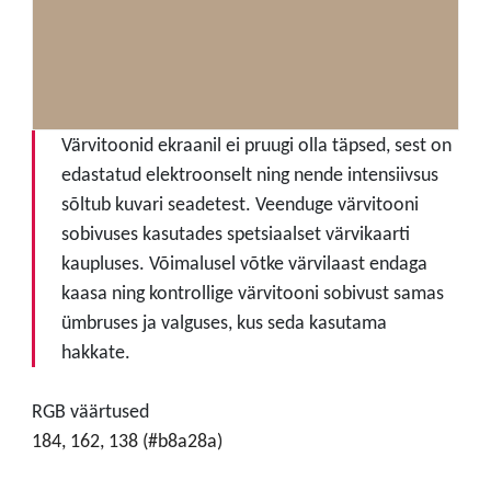
Värvitoonid ekraanil ei pruugi olla täpsed, sest on
edastatud elektroonselt ning nende intensiivsus
sõltub kuvari seadetest. Veenduge värvitooni
sobivuses kasutades spetsiaalset värvikaarti
kaupluses. Võimalusel võtke värvilaast endaga
kaasa ning kontrollige värvitooni sobivust samas
ümbruses ja valguses, kus seda kasutama
hakkate.
RGB väärtused
184, 162, 138 (#b8a28a)