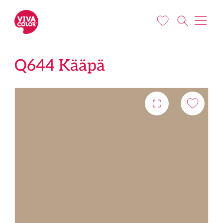
Liigu edasi põhisisu juurde
Q644 Kääpä