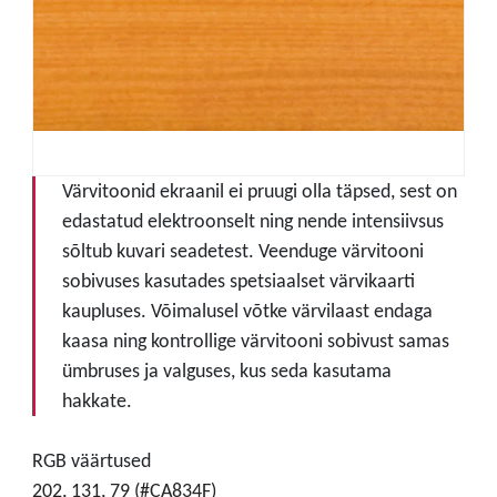
Värvitoonid ekraanil ei pruugi olla täpsed, sest on
edastatud elektroonselt ning nende intensiivsus
sõltub kuvari seadetest. Veenduge värvitooni
sobivuses kasutades spetsiaalset värvikaarti
kaupluses. Võimalusel võtke värvilaast endaga
kaasa ning kontrollige värvitooni sobivust samas
ümbruses ja valguses, kus seda kasutama
hakkate.
RGB väärtused
202, 131, 79 (#CA834F)