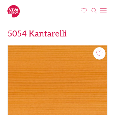
Liigu edasi põhisisu juurde
5054 Kantarelli