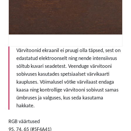
Värvitoonid ekraanil ei pruugi olla täpsed, sest on
edastatud elektroonselt ning nende intensiivsus
sõltub kuvari seadetest. Veenduge värvitooni
sobivuses kasutades spetsiaalset värvikaarti
kaupluses. Võimalusel võtke värvilaast endaga
kaasa ning kontrollige värvitooni sobivust samas
ümbruses ja valguses, kus seda kasutama
hakkate.
RGB väärtused
95, 74, 65 (#5F4A41)