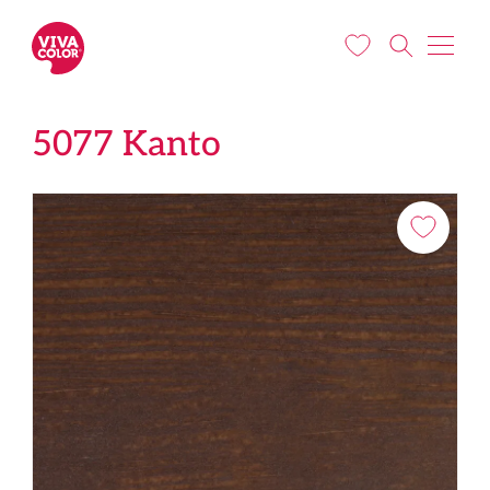
Liigu edasi põhisisu juurde
5077 Kanto