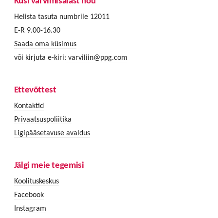
Küsi värvimisalast nõu
Helista tasuta numbrile 12011
E-R 9.00-16.30
Saada oma küsimus
või kirjuta e-kiri:
varviliin@ppg.com
Ettevõttest
Kontaktid
Privaatsuspoliitika
Ligipääsetavuse avaldus
Jälgi meie tegemisi
Koolituskeskus
Facebook
Instagram