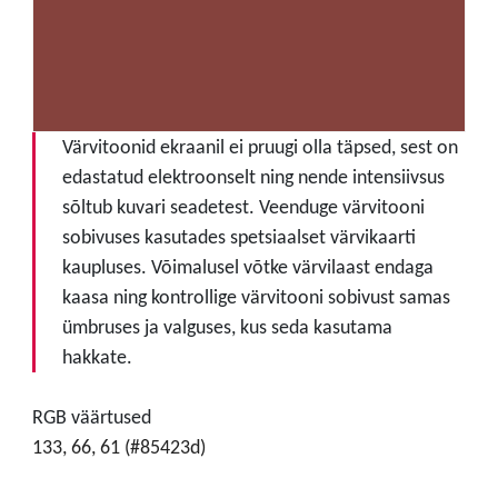
Värvitoonid ekraanil ei pruugi olla täpsed, sest on
edastatud elektroonselt ning nende intensiivsus
sõltub kuvari seadetest. Veenduge värvitooni
sobivuses kasutades spetsiaalset värvikaarti
kaupluses. Võimalusel võtke värvilaast endaga
kaasa ning kontrollige värvitooni sobivust samas
ümbruses ja valguses, kus seda kasutama
hakkate.
RGB väärtused
133, 66, 61 (#85423d)