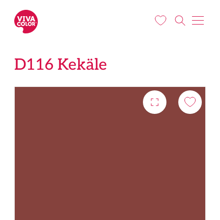
Liigu edasi põhisisu juurde
D116 Kekäle