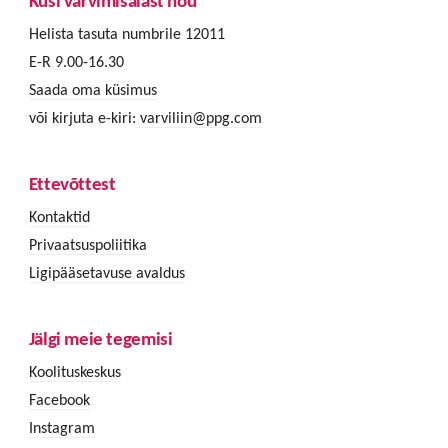
Küsi värvimisalast nõu
Helista tasuta numbrile 12011
E-R 9.00-16.30
Saada oma küsimus
või kirjuta e-kiri:
varviliin@ppg.com
Ettevõttest
Kontaktid
Privaatsuspoliitika
Ligipääsetavuse avaldus
Jälgi meie tegemisi
Koolituskeskus
Facebook
Instagram