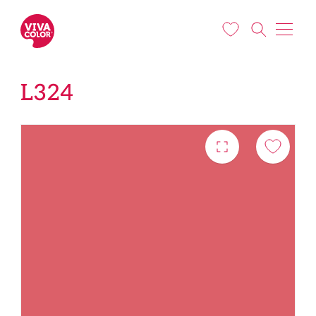
Liigu edasi põhisisu juurde
L324