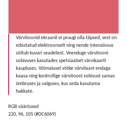
Värvitoonid ekraanil ei pruugi olla täpsed, sest on
edastatud elektroonselt ning nende intensiivsus
sõltub kuvari seadetest. Veenduge värvitooni
sobivuses kasutades spetsiaalset värvikaarti
kaupluses. Võimalusel võtke värvilaast endaga
kaasa ning kontrollige värvitooni sobivust samas
ümbruses ja valguses, kus seda kasutama
hakkate.
RGB väärtused
220, 96, 105 (#DC6069)