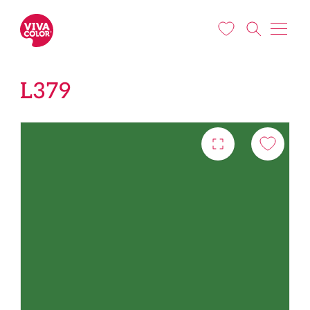
Liigu edasi põhisisu juurde
L379