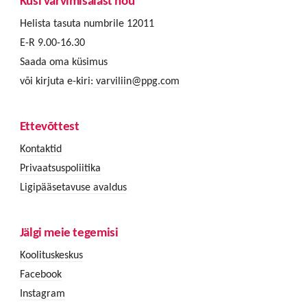
Küsi värvimisalast nõu
Helista tasuta numbrile 12011
E-R 9.00-16.30
Saada oma küsimus
või kirjuta e-kiri:
varviliin@ppg.com
Ettevõttest
Kontaktid
Privaatsuspoliitika
Ligipääsetavuse avaldus
Jälgi meie tegemisi
Koolituskeskus
Facebook
Instagram