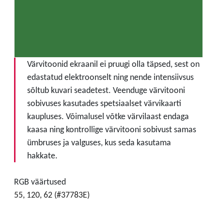
Värvitoonid ekraanil ei pruugi olla täpsed, sest on
edastatud elektroonselt ning nende intensiivsus
sõltub kuvari seadetest. Veenduge värvitooni
sobivuses kasutades spetsiaalset värvikaarti
kaupluses. Võimalusel võtke värvilaast endaga
kaasa ning kontrollige värvitooni sobivust samas
ümbruses ja valguses, kus seda kasutama
hakkate.
RGB väärtused
55, 120, 62 (#37783E)